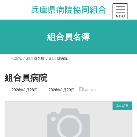
コ
ナ
ン
ビ
テ
ゲ
MENU
ン
ー
ツ
シ
組合員名簿
へ
ョ
ス
ン
キ
に
ッ
移
HOME
組合員名簿
組合員病院
プ
動
組合員病院
最
2026年1月28日
2026年1月29日
admin
終
更
新
次の記事
日
時
: